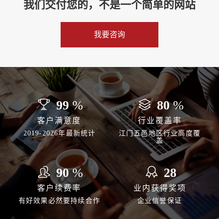
我们交付您的，不是一个简单的网站
我要咨询
99
%
80
%
客户满意度
行业覆盖率
2019-2026年最新统计
江门五邑地区行业高度覆
盖
90
%
28
客户续费率
业内获得奖项
有好效果必然要持续合作
企业信誉保证